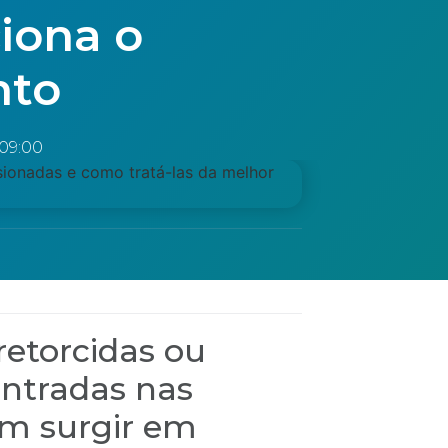
iona o
nto
09:00
 retorcidas ou
ontradas nas
m surgir em