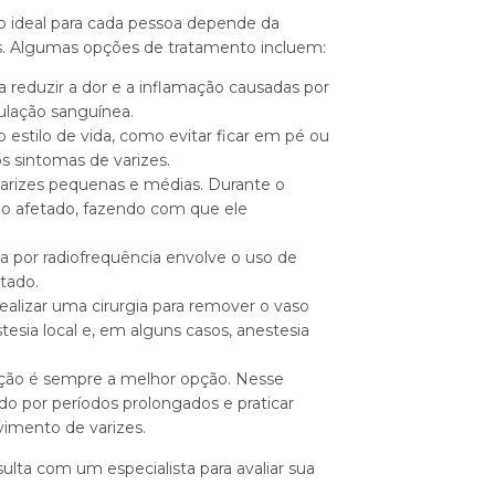
to ideal para cada pessoa depende da
is. Algumas opções de tratamento incluem:
reduzir a dor e a inflamação causadas por
ulação sanguínea.
estilo de vida, como evitar ficar em pé ou
s sintomas de varizes.
r varizes pequenas e médias. Durante o
eo afetado, fazendo com que ele
apia por radiofrequência envolve o uso de
tado.
realizar uma cirurgia para remover o vaso
esia local e, em alguns casos, anestesia
nção é sempre a melhor opção. Nesse
do por períodos prolongados e praticar
vimento de varizes.
lta com um especialista para avaliar sua