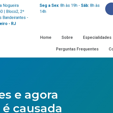
za Nogueira
Seg a Sex
: 8h às 19h -
Sáb:
8h às
0 | Bloco2, 2º
14h
s Bandeirantes -
eiro - RJ
Home
Sobre
Especialidades
Perguntas Frequentes
C
es e agora
a é causada