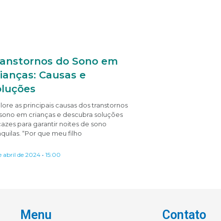
ranstornos do Sono em
ianças: Causas e
oluções
lore as principais causas dos transtornos
sono em crianças e descubra soluções
cazes para garantir noites de sono
nquilas. “Por que meu filho
e abril de 2024
15:00
Menu
Contato