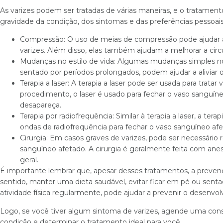
As varizes podem ser tratadas de várias maneiras, e o tratamen
gravidade da condição, dos sintomas e das preferências pessoa
Compressão: O uso de meias de compressão pode ajudar a 
varizes. Além disso, elas também ajudam a melhorar a circ
Mudanças no estilo de vida: Algumas mudanças simples no 
sentado por períodos prolongados, podem ajudar a aliviar o
Terapia a laser: A terapia a laser pode ser usada para trata
procedimento, o laser é usado para fechar o vaso sanguín
desapareça.
Terapia por radiofrequência: Similar à terapia a laser, a ter
ondas de radiofrequência para fechar o vaso sanguíneo afe
Cirurgia: Em casos graves de varizes, pode ser necessário 
sanguíneo afetado. A cirurgia é geralmente feita com anest
geral.
É importante lembrar que, apesar desses tratamentos, a preve
sentido, manter uma dieta saudável, evitar ficar em pé ou senta
atividade física regularmente, pode ajudar a prevenir o desenvol
Logo, se você tiver algum sintoma de varizes, agende uma consu
condição e determinar o tratamento ideal para você