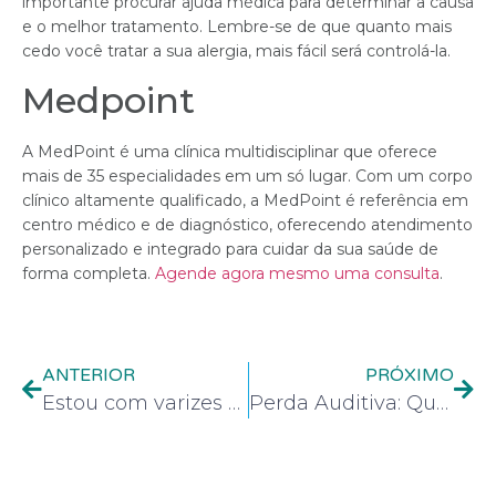
importante procurar ajuda médica para determinar a causa
e o melhor tratamento. Lembre-se de que quanto mais
cedo você tratar a sua alergia, mais fácil será controlá-la.
Medpoint
A MedPoint é uma clínica multidisciplinar que oferece
mais de 35 especialidades em um só lugar. Com um corpo
clínico altamente qualificado, a MedPoint é referência em
centro médico e de diagnóstico, oferecendo atendimento
personalizado e integrado para cuidar da sua saúde de
forma completa.
Agende agora mesmo uma consulta
.
ANTERIOR
PRÓXIMO
Estou com varizes e agora ? Saiba como ela é causada e como funciona o tratamento
Perda Auditiva: Quando a Comunicação se Torna um Desafio