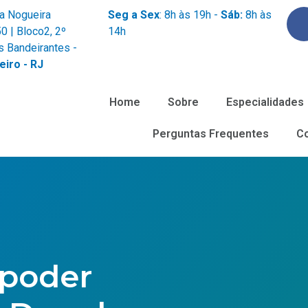
za Nogueira
Seg a Sex
: 8h às 19h -
Sáb:
8h às
0 | Bloco2, 2º
14h
s Bandeirantes -
eiro - RJ
Home
Sobre
Especialidades
Perguntas Frequentes
C
 poder