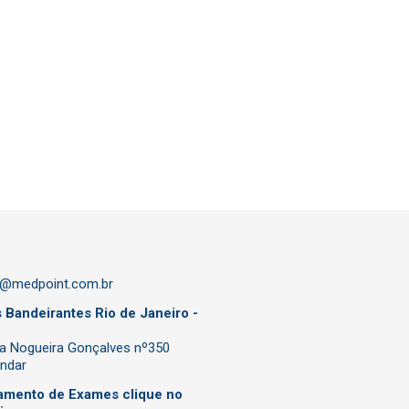
o@medpoint.com.br
 Bandeirantes Rio de Janeiro -
za Nogueira Gonçalves nº350
andar
amento de Exames clique no