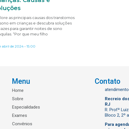
oluções
lore as principais causas dos transtornos
sono em crianças e descubra soluções
cazes para garantir noites de sono
nquilas. “Por que meu filho
e abril de 2024
15:00
Menu
Contato
atendiment
Home
Sobre
Recreio dos
RJ
Especialidades
R. Profª Lui
Bloco 2, 2º 
Exames
Convênios
Para agend