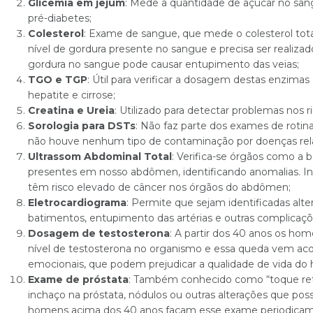
Glicemia em jejum
: Mede a quantidade de açúcar no sang
pré-diabetes;
Colesterol
: Exame de sangue, que mede o colesterol total 
nível de gordura presente no sangue e precisa ser realiza
gordura no sangue pode causar entupimento das veias;
TGO e TGP
: Útil para verificar a dosagem destas enzima
hepatite e cirrose;
Creatina e Ureia
: Utilizado para detectar problemas nos r
Sorologia para DSTs
: Não faz parte dos exames de rotina
não houve nenhum tipo de contaminação por doenças rela
Ultrassom Abdominal Total
: Verifica-se órgãos como a 
presentes em nosso abdômen, identificando anomalias. I
têm risco elevado de câncer nos órgãos do abdômen;
Eletrocardiograma
: Permite que sejam identificadas alte
batimentos, entupimento das artérias e outras complicaçõ
Dosagem de testosterona
: A partir dos 40 anos os h
nível de testosterona no organismo e essa queda vem aco
emocionais, que podem prejudicar a qualidade de vida d
Exame de próstata
: Também conhecido como “toque reta
inchaço na próstata, nódulos ou outras alterações que pos
homens acima dos 40 anos façam esse exame periodicament