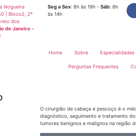
za Nogueira
Seg a Sex
: 8h às 19h -
Sáb:
8h
0 | Bloco2, 2º
às 14h
reio dos
io de Janeiro -
J
Home
Sobre
Especialidades
Perguntas Frequentes
Co
o
O cirurgião de cabeça e pescoço é o méd
diagnóstico, seguimento e tratamento do
tumores benignos e malignos na região 