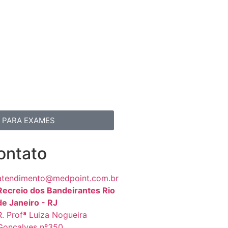
R PARA EXAMES
ontato
atendimento@medpoint.com.br
Recreio dos Bandeirantes Rio
de Janeiro - RJ
R. Profª Luiza Nogueira
Gonçalves nº350